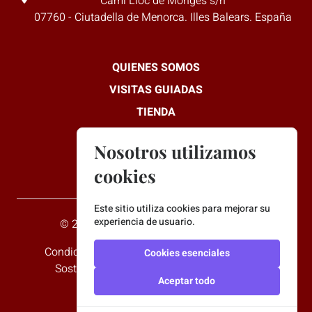
Camí Lloc de Monges s/n
07760 - Ciutadella de Menorca. Illes Balears. España
QUIENES SOMOS
VISITAS GUIADAS
TIENDA
GALERÍA
Nosotros utilizamos
NUESTRO TRABAJO
cookies
Este sitio utiliza cookies para mejorar su
experiencia de usuario.
© 2023 Binitord, Inc. All rights reserved.
Condiciones
Aviso Legal
Política de privacidad
Cookies esenciales
Sostenibilidad
Declaración de accesibilidad
Aceptar todo